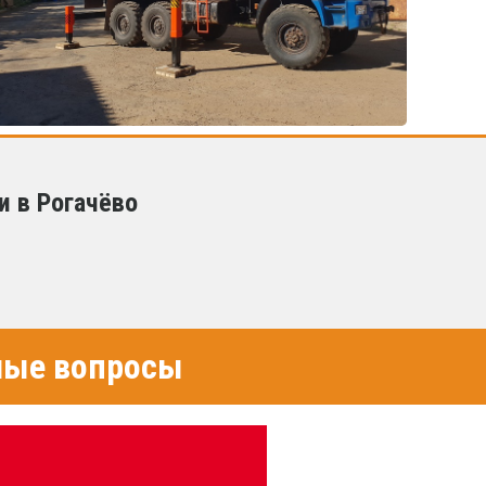
и в Рогачёво
емые вопросы