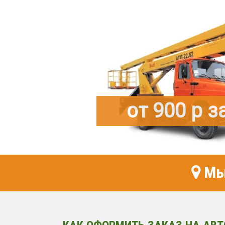
от 900 р з
Мы 