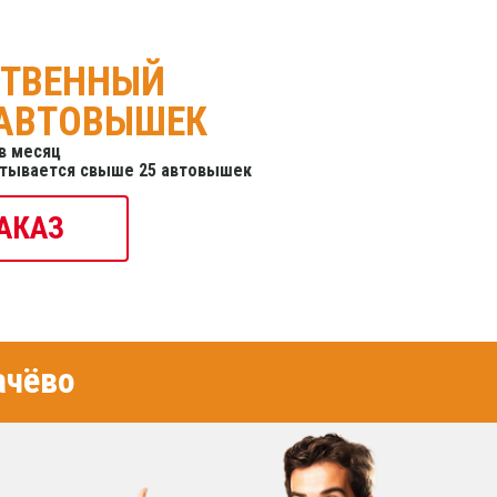
СТВЕННЫЙ
 АВТОВЫШЕК
в месяц
итывается свыше 25 автовышек
АКАЗ
ачёво