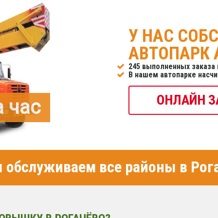
У НАС СОБ
АВТОПАРК
245 выполненных заказа 
В нашем автопарке насч
ОНЛАЙН З
а час
обслуживаем все районы в Рог